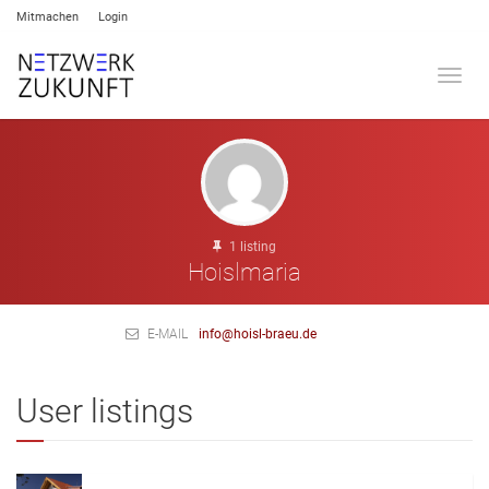
Mitmachen
Login
Umsch
1 listing
Hoislmaria
E-MAIL
info@hoisl-braeu.de
User listings