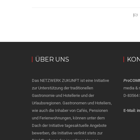
ÜBER UNS
KON
Das NETZWERK ZUKUNFT ist eine Initiative
Pro
COM
zur Unterstützung der traditionellen
media & 
Gastronomie und Hotellerie und der
D-83564 
Urlaubsregionen. Gastronomen und Hoteliers,
wie auch die Inhaber von Cafés, Pensionen
E-Mail:
i
und Ferienwohnungen, können unter dem
Dach der Initiative tagesaktuelle Angebote
bewerben, die Initiative verlinkt stets zur