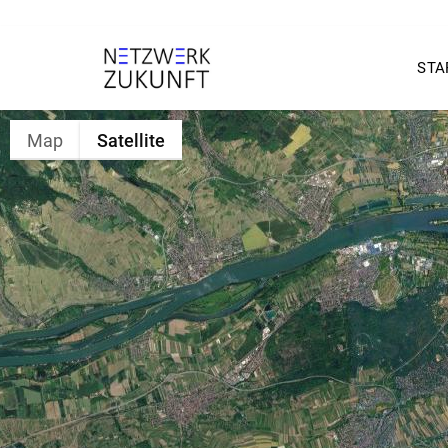
STA
Map
Satellite