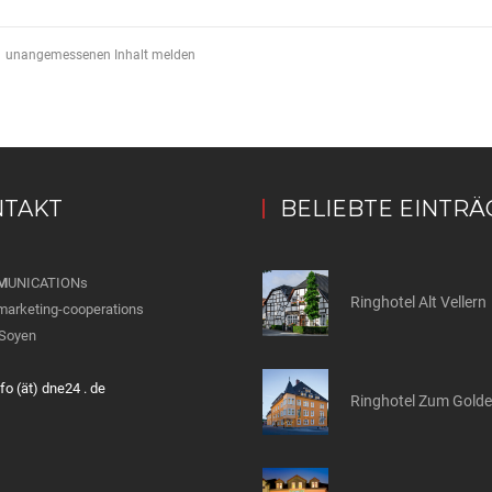
unangemessenen Inhalt melden
TAKT
BELIEBTE EINTRÄ
M
UNICATIONs
Ringhotel Alt Vellern
marketing-cooperations
Soyen
nfo (ät) dne24 . de