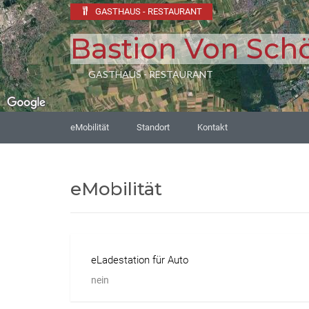
GASTHAUS - RESTAURANT
Bastion Von Sch
GASTHAUS - RESTAURANT
eMobilität
Standort
Kontakt
eMobilität
eLadestation für Auto
nein