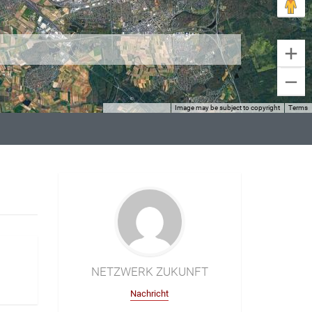
Image may be subject to copyright
Terms
Keyboard shortcuts
NETZWERK ZUKUNFT
Nachricht