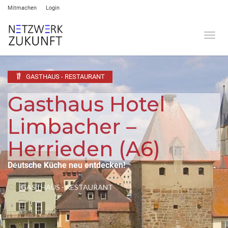
Mitmachen
Login
Umsch
GASTHAUS - RESTAURANT
Gasthaus Hotel
Limbacher –
Herrieden (A6)
Deutsche Küche neu entdecken!
GASTHAUS - RESTAURANT