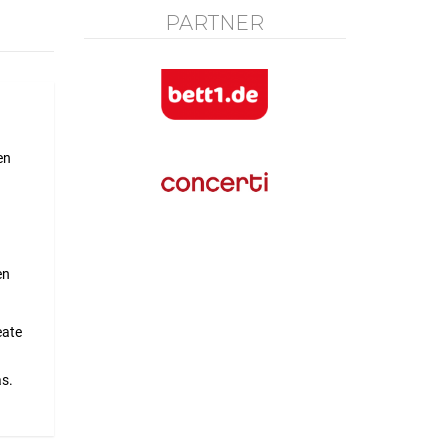
PARTNER
en
en
eate
s.