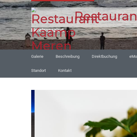
Restaura
Hereinspaziert...
Galerie
Beschreibung
Direktbuchung
eMob
Standort
Kontakt