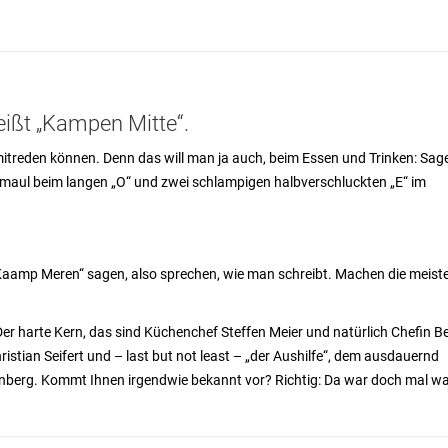
eißt „Kampen Mitte“.
mitreden können. Denn das will man ja auch, beim Essen und Trinken: Sag
hmaul beim langen „O“ und zwei schlampigen halbverschluckten „E“ im
 „Kaamp Meren“ sagen, also sprechen, wie man schreibt. Machen die meist
r harte Kern, das sind Küchenchef Steffen Meier und natürlich Chefin B
ristian Seifert und – last but not least – „der Aushilfe“, dem ausdauernd
berg. Kommt Ihnen irgendwie bekannt vor? Richtig: Da war doch mal wa