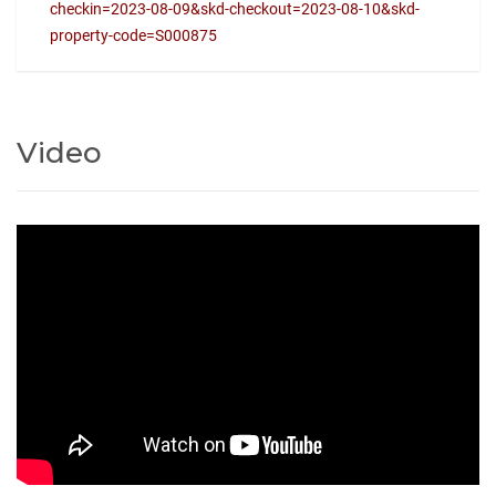
checkin=2023-08-09&skd-checkout=2023-08-10&skd-
property-code=S000875
Video