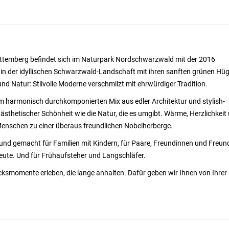
ttemberg befindet sich im Naturpark Nordschwarzwald mit der 2016
 in der idyllischen Schwarzwald-Landschaft mit ihren sanften grünen Hüg
und Natur: Stilvolle Moderne verschmilzt mit ehrwürdiger Tradition.
em harmonisch durchkomponierten Mix aus edler Architektur und stylish-
ästhetischer Schönheit wie die Natur, die es umgibt. Wärme, Herzlichkeit
enschen zu einer überaus freundlichen Nobelherberge.
nd gemacht für Familien mit Kindern, für Paare, Freundinnen und Freun
eute. Und für Frühaufsteher und Langschläfer.
ücksmomente erleben, die lange anhalten. Dafür geben wir Ihnen von Ihrer