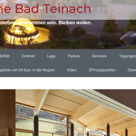
e Bad Teinach
en. Willkommen sein. Bleiben wollen.
ilität
Zimmer
Lage
Parken
Services
Tagungen
ebote vor Ort bzw. in der Region
Video
Öffnungszeiten
Stan