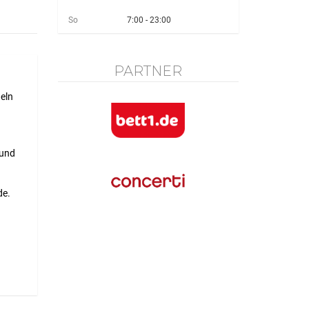
So
7:00 - 23:00
PARTNER
eln
 und
de.