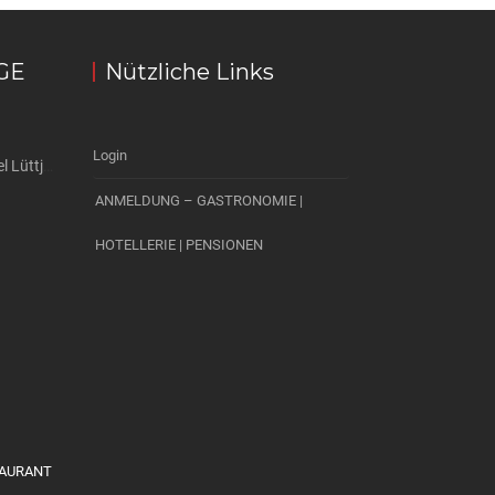
GE
Nützliche Links
Login
Country Partner Hotel Lüttje Burg, Lütjenburg
ANMELDUNG – GASTRONOMIE |
HOTELLERIE | PENSIONEN
STAURANT