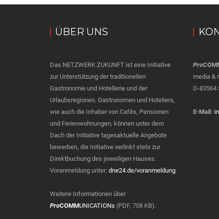
ÜBER UNS
KON
Das NETZWERK ZUKUNFT ist eine Initiative
Pro
COM
zur Unterstützung der traditionellen
media & 
Gastronomie und Hotellerie und der
D-83564 
Urlaubsregionen. Gastronomen und Hoteliers,
wie auch die Inhaber von Cafés, Pensionen
E-Mail:
i
und Ferienwohnungen, können unter dem
Dach der Initiative tagesaktuelle Angebote
bewerben, die Initiative verlinkt stets zur
Direktbuchung des jeweiligen Hauses.
Voranmeldung unter:
dne24.de/voranmeldung
.
Weitere Informationen über
Pro
COMM
UNICATIONs
(PDF, 708 KB).