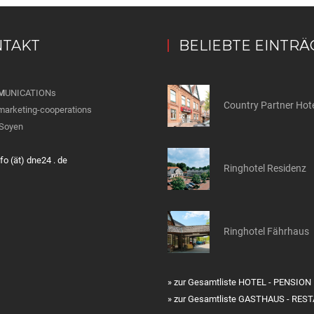
TAKT
BELIEBTE EINTRÄ
M
UNICATIONs
marketing-cooperations
Soyen
nfo (ät) dne24 . de
Ringhotel Residenz
Ringhotel Fährhaus
» zur Gesamtliste HOTEL - PENSION
» zur Gesamtliste GASTHAUS - RE