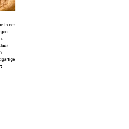
e in der
rgen
n.
 dass
n
igartige
t