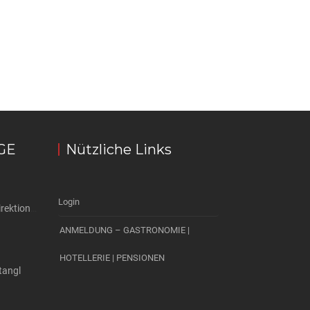
GE
Nützliche Links
Login
AKZENT Hotel Alte Direktionsvilla
ANMELDUNG – GASTRONOMIE |
HOTELLERIE | PENSIONEN
tangl