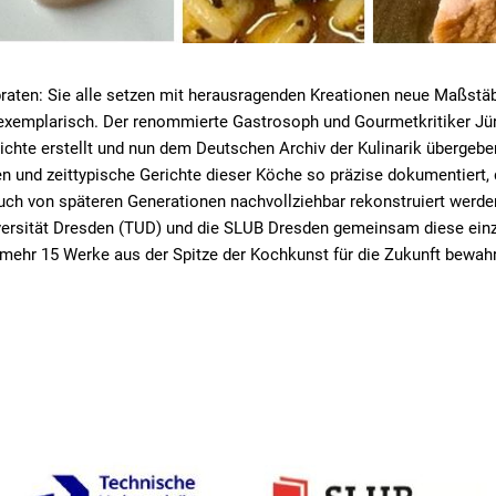
ten: Sie alle setzen mit herausragenden Kreationen neue Maßstäb
k exemplarisch. Der renommierte Gastrosoph und Gourmetkritiker Jü
chte erstellt und nun dem Deutschen Archiv der Kulinarik übergebe
en und zeittypische Gerichte dieser Köche so präzise dokumentiert,
ch von späteren Generationen nachvollziehbar rekonstruiert werde
iversität Dresden (TUD) und die SLUB Dresden gemeinsam diese einz
ehr 15 Werke aus der Spitze der Kochkunst für die Zukunft bewahr