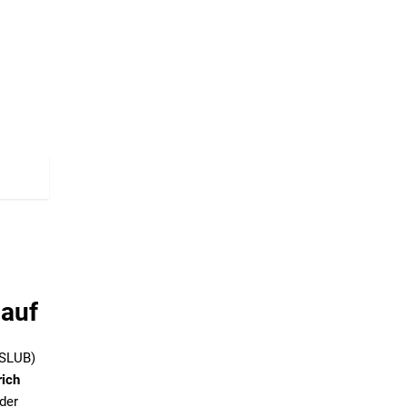
 auf
(SLUB)
rich
der