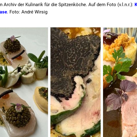
rchiv der Kulinarik für die Spitzenköche. Auf dem Foto (v.l.n.r.):
K
lase
. Foto: André Wirsig