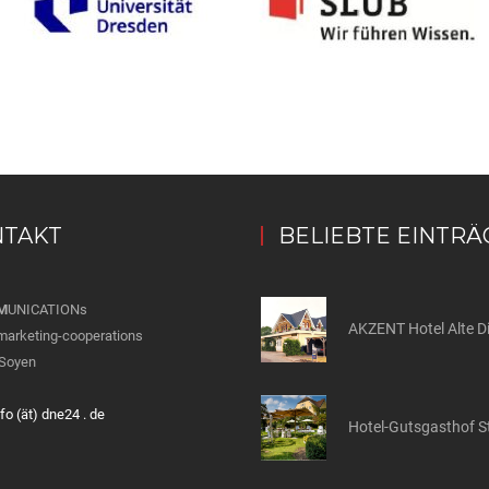
TAKT
BELIEBTE EINTRÄ
M
UNICATIONs
marketing-cooperations
Soyen
nfo (ät) dne24 . de
Hotel-Gutsgasthof S