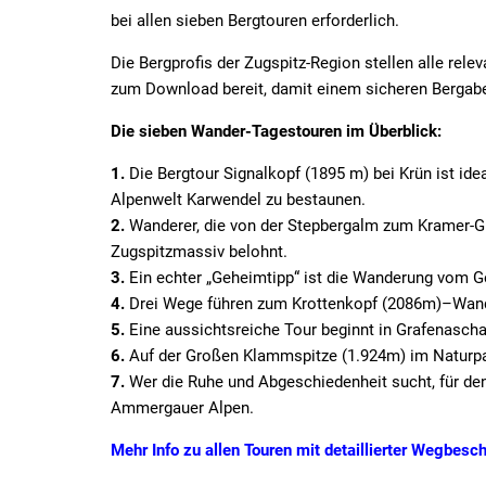
bei allen sieben Bergtouren erforderlich.
Die Bergprofis der Zugspitz-Region stellen alle re
zum Download bereit, damit einem sicheren Bergabe
Die sieben Wander-Tagestouren im Überblick:
1.
Die Bergtour Signalkopf (1895 m) bei Krün ist ide
Alpenwelt Karwendel zu bestaunen.
2.
Wanderer, die von der Stepbergalm zum Kramer-Gi
Zugspitzmassiv belohnt.
3.
Ein echter „Geheimtipp“ ist die Wanderung vom G
4.
Drei Wege führen zum Krottenkopf (2086m)–Wander
5.
Eine aussichtsreiche Tour beginnt in Grafenascha
6.
Auf der Großen Klammspitze (1.924m) im Naturpa
7.
Wer die Ruhe und Abgeschiedenheit sucht, für den
Ammergauer Alpen.
Mehr Info zu allen Touren mit detaillierter Wegbesc