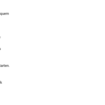
bequem
r
s
.
arten.
rk