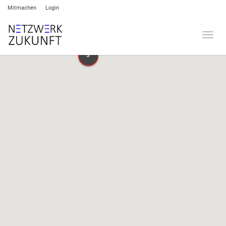
Mitmachen
Login
Umsch
5
5