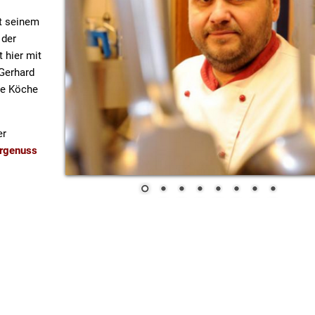
t seinem
 der
 hier mit
 Gerhard
de Köche
er
ergenuss