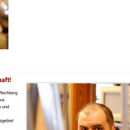
aft!
 Rechberg
aus
n und
zgebiet