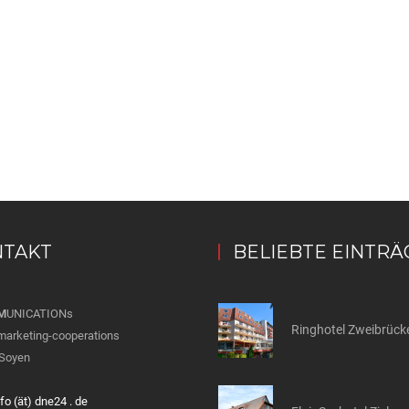
TAKT
BELIEBTE EINTRÄ
M
UNICATIONs
Ringhotel Zweibrück
marketing-cooperations
Soyen
nfo (ät) dne24 . de