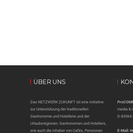
ÜBER UNS
KON
Das NETZWERK ZUKUNFT ist eine Initiative
Pro
COM
zur Unterstützung der traditionellen
media & 
Gastronomie und Hotellerie und der
D-83564 
Urlaubsregionen. Gastronomen und Hoteliers,
wie auch die Inhaber von Cafés, Pensionen
E-Mail:
i